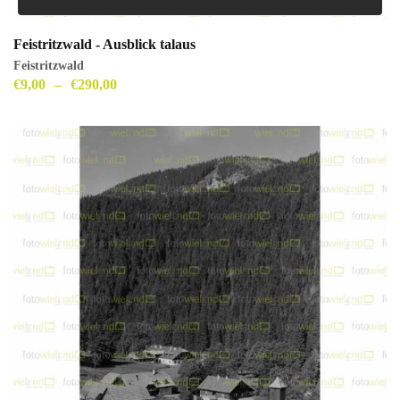
Feistritzwald - Ausblick talaus
Feistritzwald
€
9,00
–
€
290,00