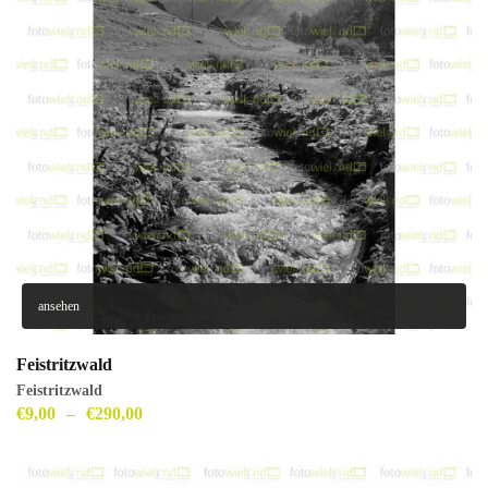
ansehen
Feistritzwald
Feistritzwald
€
9,00
–
€
290,00