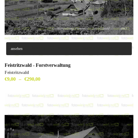
ansehen
Feistritzwald - Forstverwaltung
Feistritzwald
€
9,00
–
€
290,00