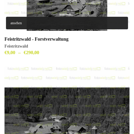
ansehen
Feistritzwald - Forstverwaltung
Feistritzwald
€
9,00
–
€
290,00