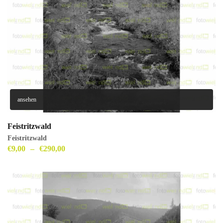
ansehen
Feistritzwald
Feistritzwald
€
9,00
–
€
290,00