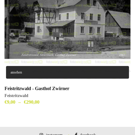
ansehen
Feistritzwald - Gasthof Zwirner
Feistritzwald
€
9,00
–
€
290,00