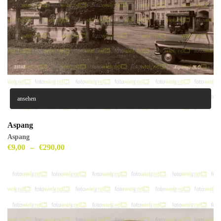
ansehen
Aspang
Aspang
€
9,00
–
€
290,00