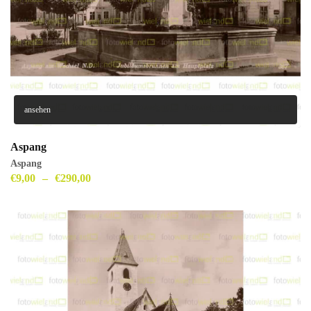
ansehen
Aspang
Aspang
€
9,00
–
€
290,00