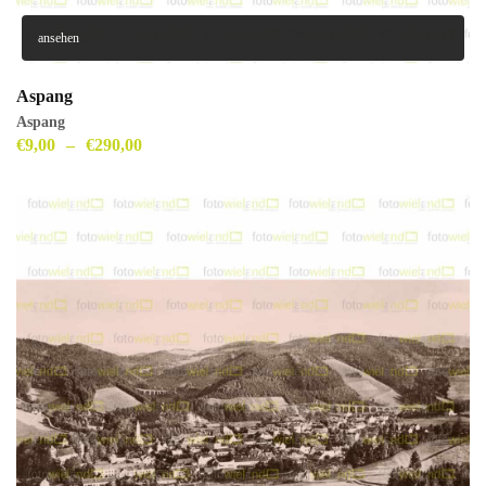
ansehen
Aspang
Aspang
€
9,00
–
€
290,00