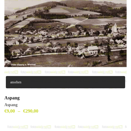
ansehen
Aspang
Aspang
€
9,00
–
€
290,00