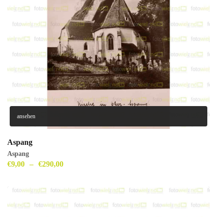
ansehen
Aspang
Aspang
€
9,00
–
€
290,00