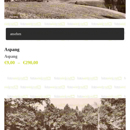
ansehen
Aspang
Aspang
€
9,00
–
€
290,00