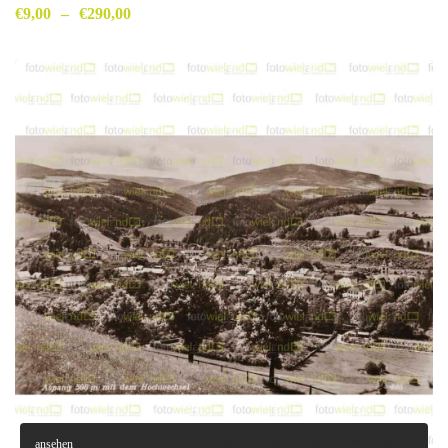
€
9,00
–
€
290,00
ansehen