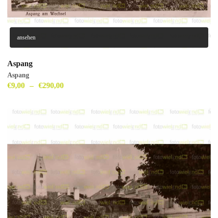
ansehen
Aspang
Aspang
€
9,00
–
€
290,00