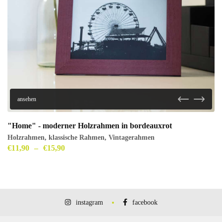
ansehen
"Home" - moderner Holzrahmen in bordeauxrot
Holzrahmen
,
klassische Rahmen
,
Vintagerahmen
€
11,90
–
€
15,90
instagram
facebook