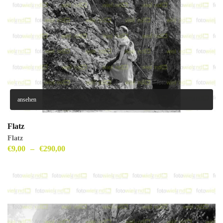
ansehen
Flatz
Flatz
€
9,00
–
€
290,00