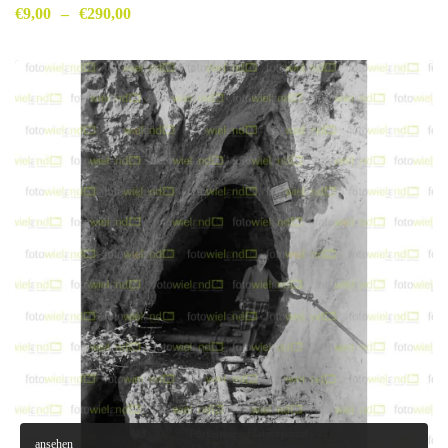
€
9,00
–
€
290,00
ansehen