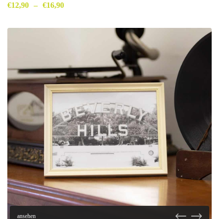
€
12,90
–
€
16,90
ansehen