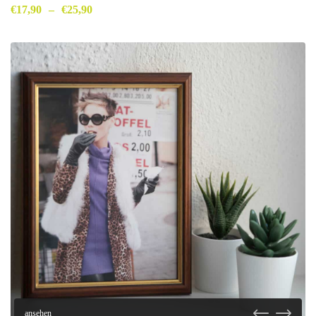
€
17,90
–
€
25,90
ansehen