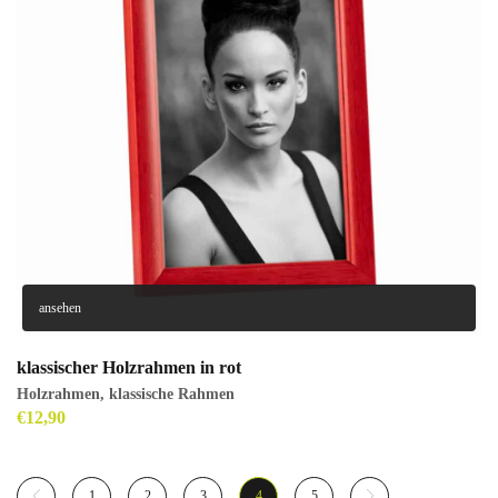
ansehen
klassischer Holzrahmen in rot
Holzrahmen
,
klassische Rahmen
€
12,90
1
2
3
4
5