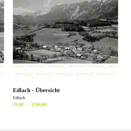
Edlach - Übersicht
ansehen
Edlach
€
9,00
–
€
290,00