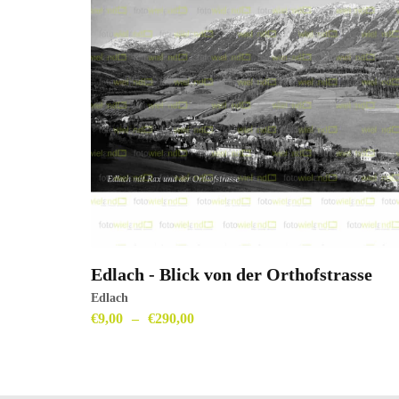
Edlach - Blick von der Orthofstrasse
ansehen
Edlach
€
9,00
–
€
290,00