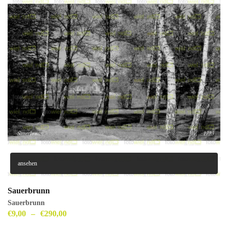
ansehen
Sauerbrunn
Sauerbrunn
€
9,00
–
€
290,00