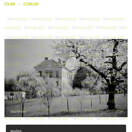
€
9,00
–
€
290,00
ansehen