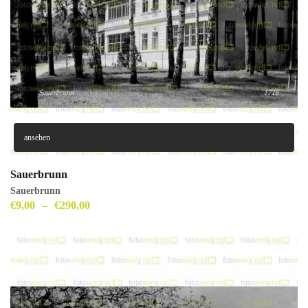
ansehen
Sauerbrunn
Sauerbrunn
€
9,00
–
€
290,00