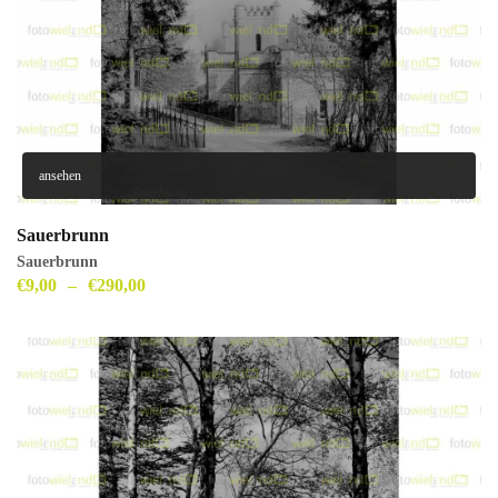
ansehen
Sauerbrunn
Sauerbrunn
€
9,00
–
€
290,00