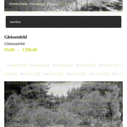
ansehen
Gleissenfeld
Gleissenfeld
€
9,00
–
€
290,00