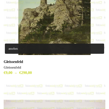
ansehen
Gleissenfeld
Gleissenfeld
€
9,00
–
€
290,00