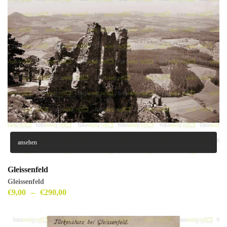
ansehen
Gleissenfeld
Gleissenfeld
€
9,00
–
€
290,00