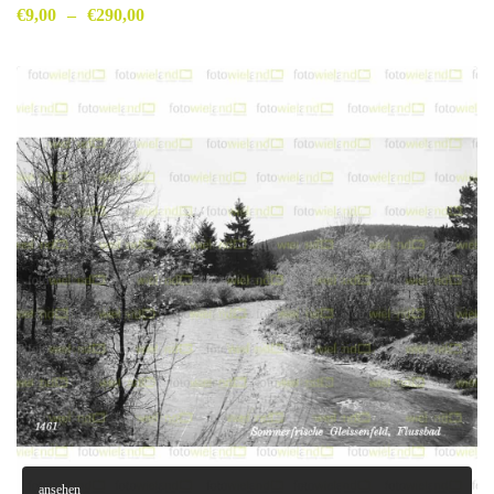
€
9,00
–
€
290,00
ansehen