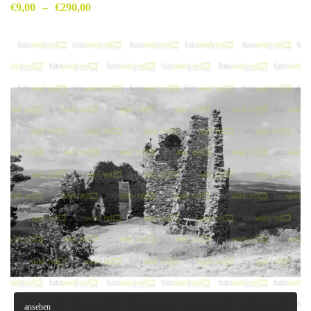
€
9,00
–
€
290,00
ansehen