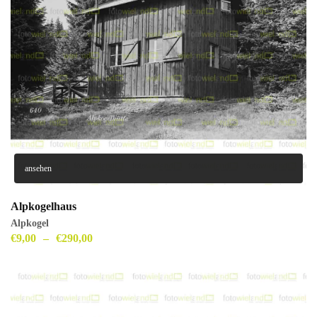
ansehen
Alpkogelhaus
Alpkogel
€
9,00
–
€
290,00