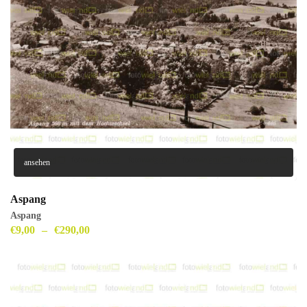
ansehen
Aspang
Aspang
€
9,00
–
€
290,00