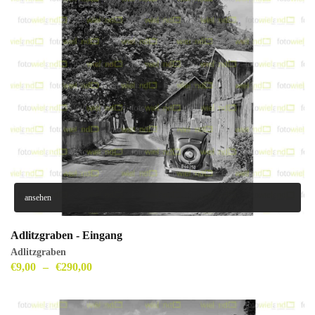
ansehen
Adlitzgraben - Eingang
Adlitzgraben
€
9,00
–
€
290,00