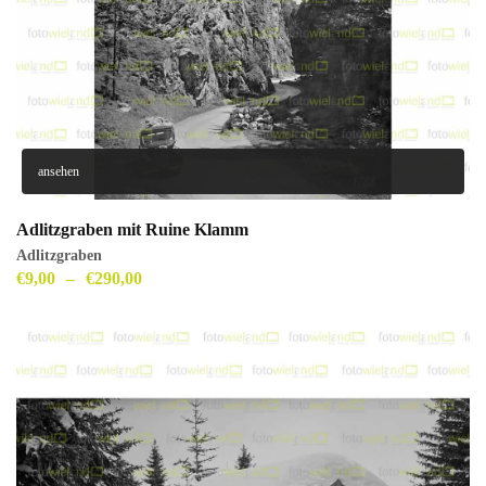
ansehen
Adlitzgraben mit Ruine Klamm
Adlitzgraben
€
9,00
–
€
290,00