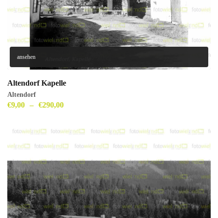
ansehen
Altendorf Kapelle
Altendorf
€
9,00
–
€
290,00