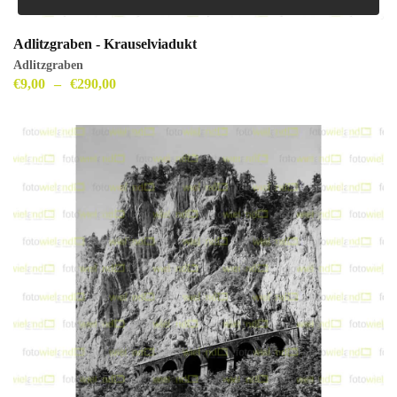
Adlitzgraben - Krauselviadukt
Adlitzgraben
€
9,00
–
€
290,00