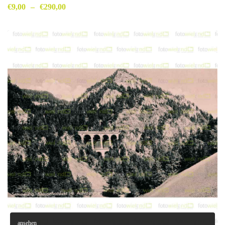
€
9,00
–
€
290,00
ansehen