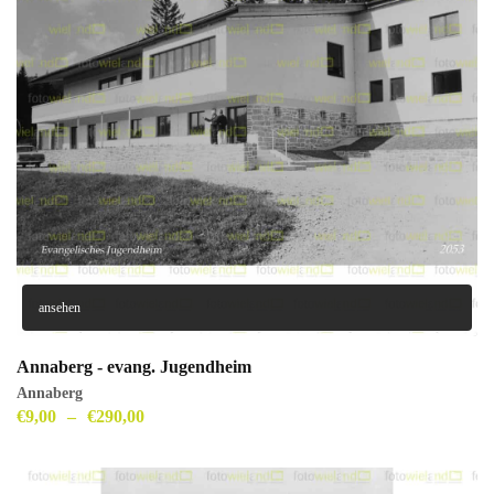
ansehen
Annaberg - evang. Jugendheim
Annaberg
€
9,00
–
€
290,00