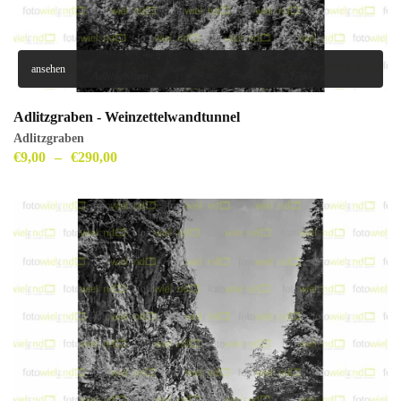
ansehen
Adlitzgraben - Weinzettelwandtunnel
Adlitzgraben
€
9,00
–
€
290,00