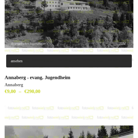
ansehen
Annaberg - evang. Jugendheim
Annaberg
€
9,00
–
€
290,00