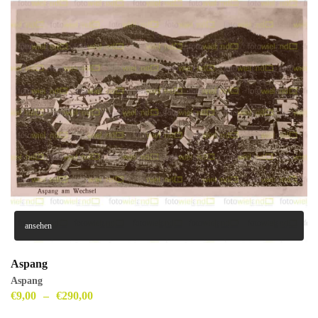
ansehen
Aspang
Aspang
€
9,00
–
€
290,00