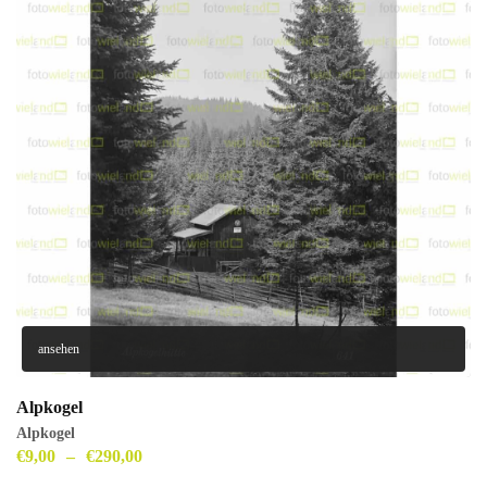
ansehen
Alpkogel
Alpkogel
€
9,00
–
€
290,00