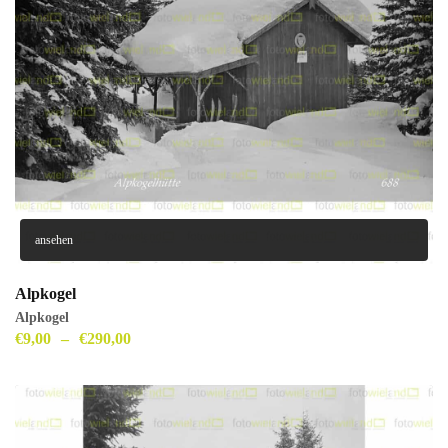
ansehen
Alpkogel
Alpkogel
€
9,00
–
€
290,00