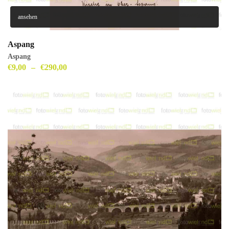
ansehen
Aspang
Aspang
€
9,00
–
€
290,00