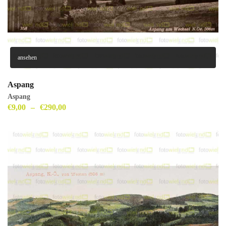
ansehen
Aspang
Aspang
€
9,00
–
€
290,00