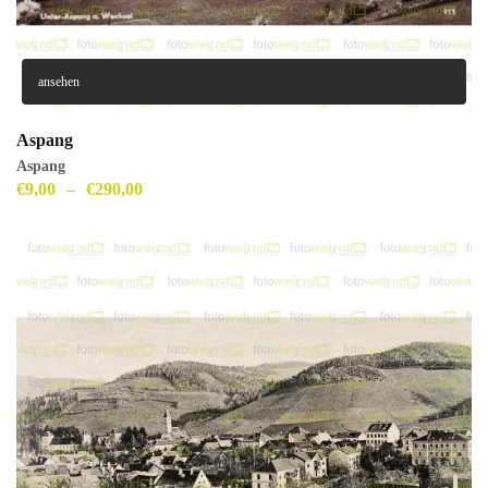
ansehen
Aspang
Aspang
€
9,00
–
€
290,00