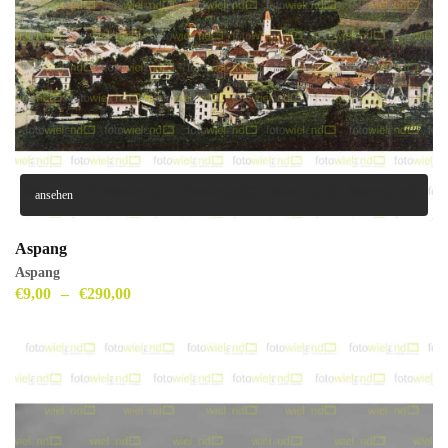
ansehen
Aspang
Aspang
€
9,00
–
€
290,00