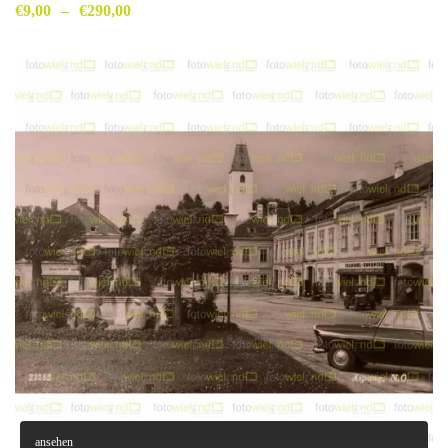
€
9,00
–
€
290,00
ansehen