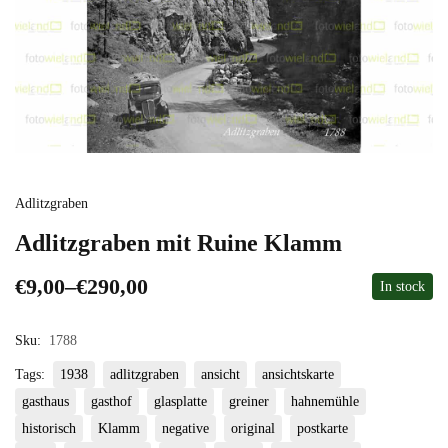
Adlitzgraben
Adlitzgraben mit Ruine Klamm
€
9,00
–
€
290,00
In stock
Sku:
1788
Tags:
1938
adlitzgraben
ansicht
ansichtskarte
gasthaus
gasthof
glasplatte
greiner
hahnemühle
historisch
Klamm
negative
original
postkarte