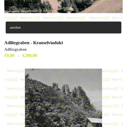
ansehen
Adlitzgraben - Krauselviadukt
Adlitzgraben
€
9,00
–
€
290,00