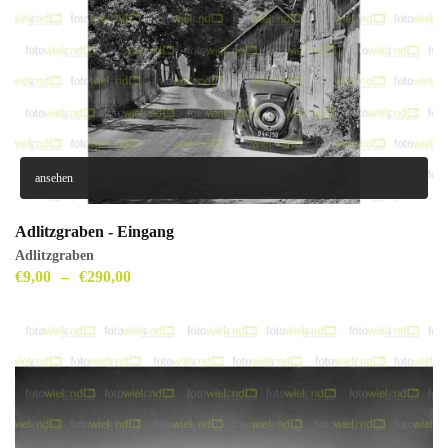
ansehen
Adlitzgraben - Eingang
Adlitzgraben
€
9,00
–
€
290,00