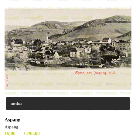
ansehen
Aspang
Aspang
€
9,00
–
€
290,00