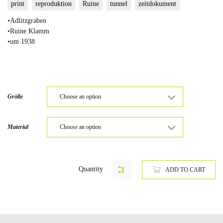
print
reproduktion
Ruine
tunnel
zeitdokument
•Adlitzgraben
•Ruine Klamm
•um 1938
Größe
Material
Quantity
ADD TO CART