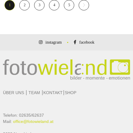
1
2
3
4
5
instagram
facebook
ÜBER UNS
⎮
TEAM
⎮
KONTAKT
⎮
SHOP
Telefon: 02635/62637
Mail:
office@fotowieland.at