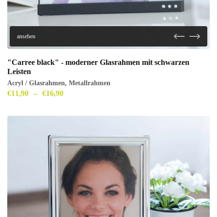
ansehen
"Carree black" - moderner Glasrahmen mit schwarzen
Leisten
Acryl / Glasrahmen
,
Metallrahmen
€
11,90
–
€
16,90