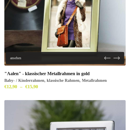
ansehen
"Aalen" - klassischer Metallrahmen in gold
Baby- / Kinderrahmen
,
klassische Rahmen
,
Metallrahmen
€
12,90
–
€
15,90