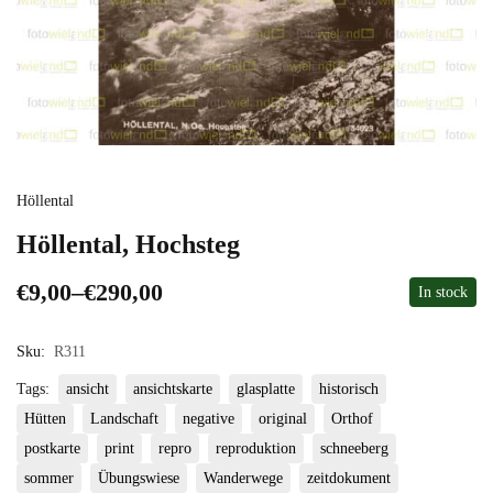
Höllental
Höllental, Hochsteg
€
9,00
–
€
290,00
In stock
Sku:
R311
Tags:
ansicht
ansichtskarte
glasplatte
historisch
Hütten
Landschaft
negative
original
Orthof
postkarte
print
repro
reproduktion
schneeberg
sommer
Übungswiese
Wanderwege
zeitdokument