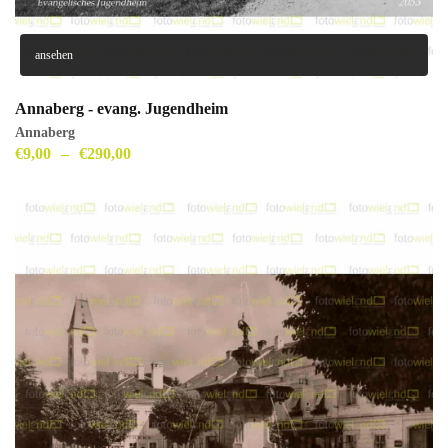
ansehen
Annaberg - evang. Jugendheim
Annaberg
€
9,00
–
€
290,00