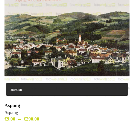
ansehen
Aspang
Aspang
€
9,00
–
€
290,00