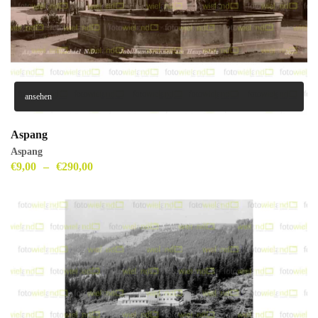
ansehen
Aspang
Aspang
€
9,00
–
€
290,00