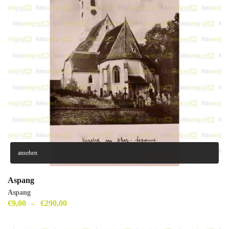
ansehen
Aspang
Aspang
€
9,00
–
€
290,00