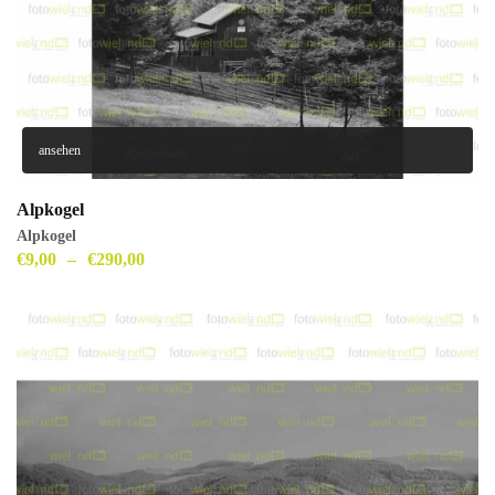
ansehen
Alpkogel
Alpkogel
€
9,00
–
€
290,00