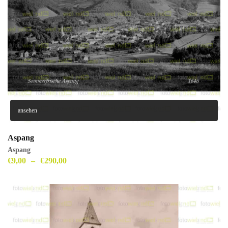
ansehen
Aspang
Aspang
€
9,00
–
€
290,00