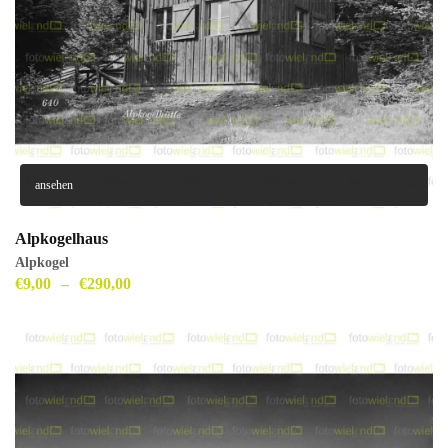
ansehen
Alpkogelhaus
Alpkogel
€
9,00
–
€
290,00