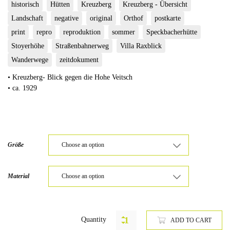
historisch
Hütten
Kreuzberg
Kreuzberg - Übersicht
Landschaft
negative
original
Orthof
postkarte
print
repro
reproduktion
sommer
Speckbacherhütte
Stoyerhöhe
Straßenbahnerweg
Villa Raxblick
Wanderwege
zeitdokument
• Kreuzberg- Blick gegen die Hohe Veitsch
• ca. 1929
Größe
Material
Quantity
ADD TO CART