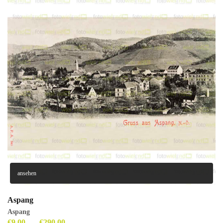
ansehen
Aspang
Aspang
€
9,00
–
€
290,00