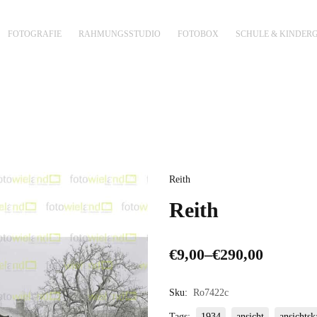
FOTOGRAFIE
RAHMUNGSSTUDIO
FOTOBOX
SCHULE & KINDER
Reith
Reith
€
9,00
–
€
290,00
Sku:
Ro7422c
Tags:
1934
ansicht
ansichtsk