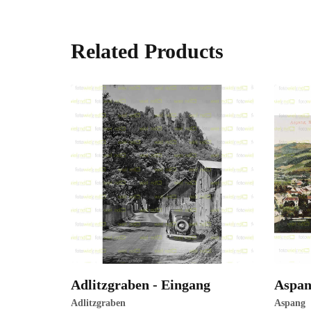
Related Products
Adlitzgraben - Eingang
Aspan
ansehen
ansehe
Adlitzgraben
Aspang