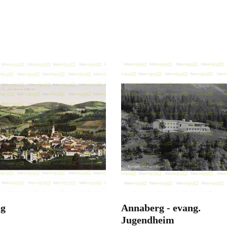
g
Annaberg - evang.
n
ansehen
Jugendheim