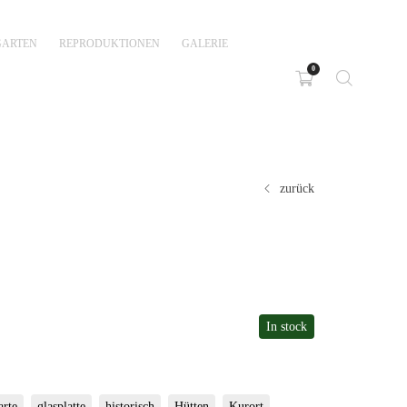
GARTEN
REPRODUKTIONEN
GALERIE
0
zurück
In stock
arte
glasplatte
historisch
Hütten
Kurort