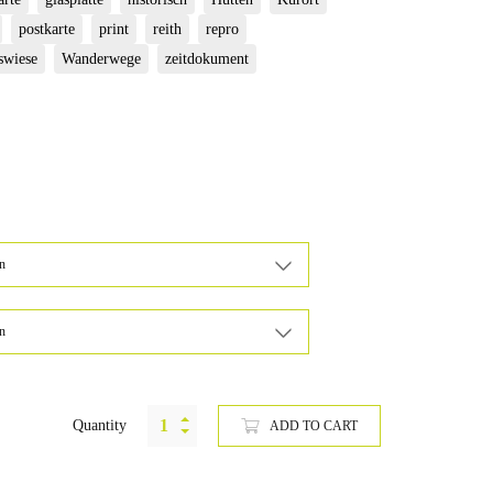
postkarte
print
reith
repro
swiese
Wanderwege
zeitdokument
Quantity
ADD TO CART