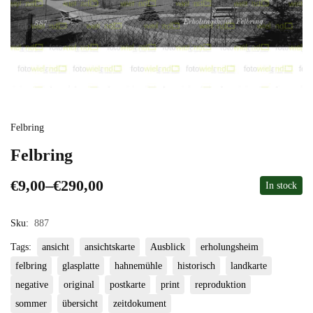
Felbring
Felbring
€
9,00
–
€
290,00
In stock
Sku:
887
Tags:
ansicht
ansichtskarte
Ausblick
erholungsheim
felbring
glasplatte
hahnemühle
historisch
landkarte
negative
original
postkarte
print
reproduktion
sommer
übersicht
zeitdokument