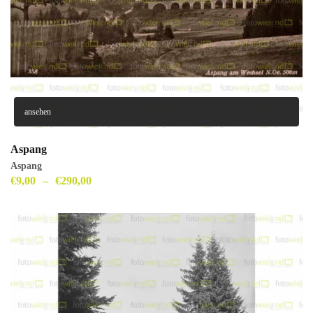
ansehen
Aspang
Aspang
€
9,00
–
€
290,00