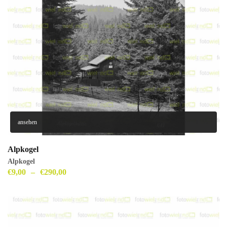
ansehen
Alpkogel
Alpkogel
€
9,00
–
€
290,00